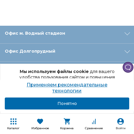
Офис м. Водный стадион
Офис Долгопрудный
Офис Санкт‑Петербург
Мы используем файлы cookie
для вашего
удобства пользования сайтом и повышения
качества рекомендаций.
Применяем рекомендательные
Оформление заказа
Продолжая использование сайта, вы даете
технологии
согласие на обработку персональных данных
Подробнее
Я согласен
Понятно
Отдел доставки
Покупателям
Каталог
Избранное
Корзина
Сравнение
Войти