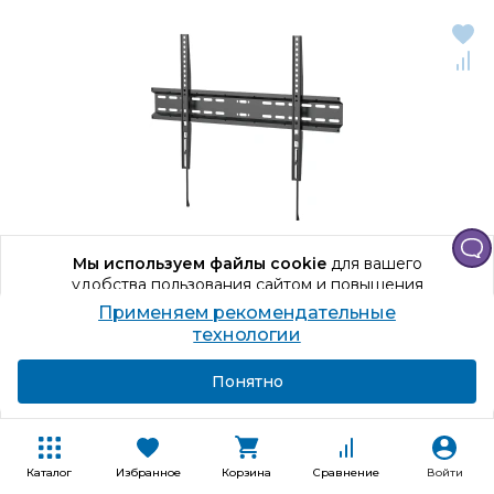
Мы используем файлы cookie
для вашего
удобства пользования сайтом и повышения
качества рекомендаций.
Применяем рекомендательные
Код товара: 1332312
Продолжая использование сайта, вы даете
технологии
согласие на обработку персональных данных
Кронштейн для телевизора UNITEKI FN4701
Подробнее
Я согласен
Понятно
1, 37 дюйм, 70 дюйм, 35 кг, Настенный, Черный
Способы получения
Каталог
Избранное
Корзина
Сравнение
Войти