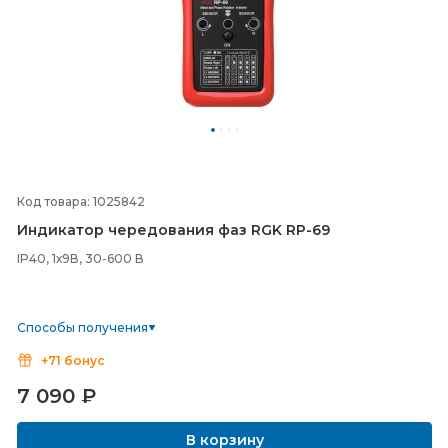
Код товара: 1025842
Индикатор чередования фаз RGK RP-
69
IP40, 1х9В, 30-600 В
Способы получения
+71 бонус
7 090
₽
В корзину