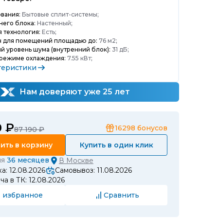
вания:
Бытовые сплит-системы;
него блока:
Настенный;
 технология:
Есть;
 для помещений площадью до:
76 м2;
 уровень шума (внутренний блок):
31 дБ;
 режиме охлаждения:
7.55 кВт;
теристики
Нам доверяют уже 25 лет
0 ₽
16298
бонусов
87 190 ₽
ить в корзину
Купить в один клик
ия
36 месяцев
В
Москве
а: 12.08.2026
Самовывоз: 11.08.2026
а в ТК: 12.08.2026
 избранное
Сравнить