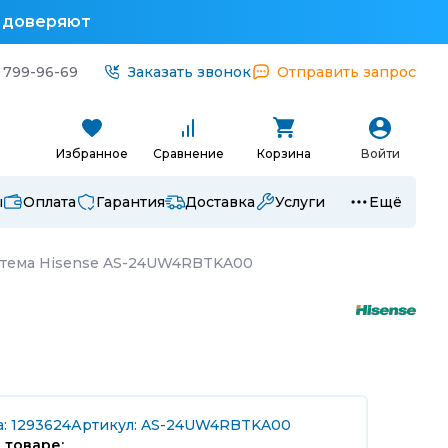
у доверяют
 799-96-69
Заказать звонок
Отправить запрос
Избранное
Сравнение
Корзина
Войти
ы
Оплата
Гарантия
Доставка
Услуги
Ещё
стема Hisense AS-24UW4RBTKA00
: 1293624
Артикул: AS-24UW4RBTKA00
 товаре: