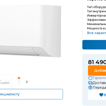
Тип оборудо
Тип внутрен
Инверторная
Эффективен
Минимальный
Мощность в
Все харак
81 49
Добав
Гарант
Доставк
Передач
пециалисту
В