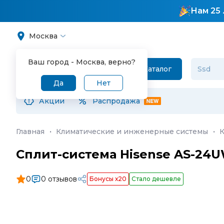
Нам 25 
Москва
Ваш город -
Москва
, верно?
Каталог
Да
Нет
Акции
Распродажа
Главная
·
Климатические и инженерные системы
·
Сплит-система Hisense AS-2
0
0 отзывов
Бонусы х20
Стало дешевле