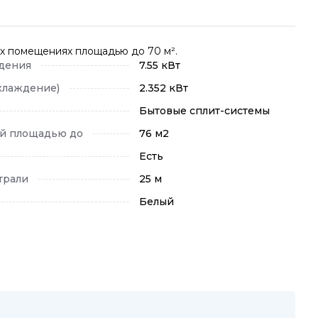
ых помещениях площадью до 70 м².
дения
7.55 кВт
хлаждение)
2.352 кВт
Бытовые сплит-системы
й площадью до
76 м2
Есть
трали
25 м
Белый