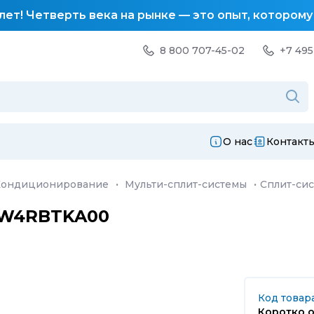
лет! Четверть века на рынке — это опыт, котором
8 800 707-45-02
+7 495
О нас
Контакт
Кондиционирование
·
Мульти-сплит-системы
·
Сплит-си
4UW4RBTKA00
Код товара
Коротко о