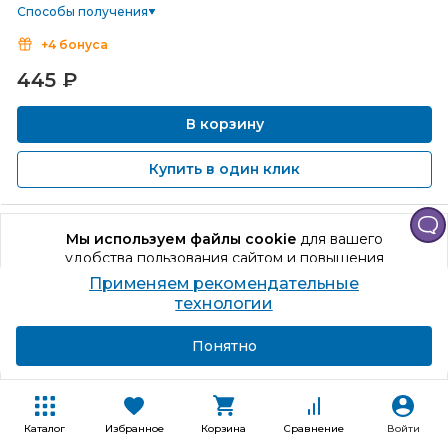
Способы получения
+4 бонуса
445
₽
В корзину
Купить в один клик
Мы используем файлы cookie
для вашего
удобства пользования сайтом и повышения
качества рекомендаций.
Применяем рекомендательные
Продолжая использование сайта, вы даете
технологии
согласие на обработку персональных данных
Подробнее
Я согласен
Понятно
Каталог
Избранное
Корзина
Сравнение
Войти