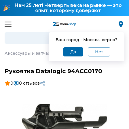
Нам 25 лет! Четверть века на рынке — это
опыт, которому доверяют
Ваш город -
Москва
, верно?
Да
Нет
Аксессуары и запчасти для торгового оборудования
·
Р
Рукоятка Datalogic 94ACC0170
0
0 отзывов