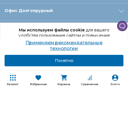
Офис Долгопрудный
Офис Санкт‑Петербург
Мы используем файлы cookie
для вашего
удобства пользования сайтом и повышения
качества рекомендаций.
Применяем рекомендательные
Оформление заказа
Продолжая использование сайта, вы даете
технологии
согласие на обработку персональных данных
Подробнее
Я согласен
Понятно
Отдел доставки
Покупателям
Каталог
Избранное
Корзина
Сравнение
Войти