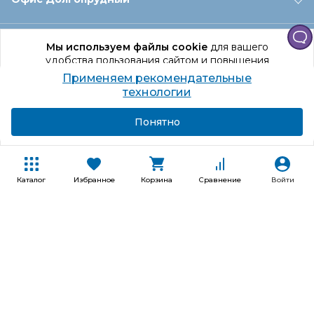
Офис Санкт‑Петербург
Мы используем файлы cookie
для вашего
удобства пользования сайтом и повышения
качества рекомендаций.
Применяем рекомендательные
Оформление заказа
Продолжая использование сайта, вы даете
технологии
согласие на обработку персональных данных
Подробнее
Я согласен
Понятно
Отдел доставки
Покупателям
Каталог
Избранное
Корзина
Сравнение
Войти