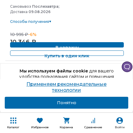
Самовывоз
Послезавтра;
Доставка
09.08.2026
Способы получения
10 995
₽
-6%
10 346
₽
В корзину
Купить в один клик
Мы используем файлы cookie
для вашего
удобства пользования сайтом и повышения
качества рекомендаций.
Применяем рекомендательные
Продолжая использование сайта, вы даете
Александр Шаронов
технологии
согласие на обработку персональных данных
Поделиться
Подробнее
Я согласен
Понятно
Поделитесь мнением о
новости
Каталог
Избранное
Корзина
Сравнение
Войти