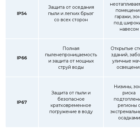
неотапливае
Защита от оседания
помещения
IP54
пыли и легких брызг
гаражи, зо
со всех сторон
под широк
навесом
Полная
Открытые ст
пыленепроницаемость
зданий, забо
IP66
и защита от мощных
уличные ма
струй воды
освещени
Низины, зо
Защита от пыли и
риска
безопасное
подтоплени
IP67
кратковременное
регионы 
погружение в воду
экстремальн
осадками