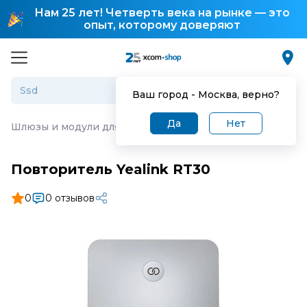
Нам 25 лет! Четверть века на рынке — это
опыт, которому доверяют
Ваш город -
Москва
, верно?
Да
Нет
Шлюзы и модули для IP-телефонии
·
Повторитель Yeali
Повторитель Yealink RT30
0
0 отзывов