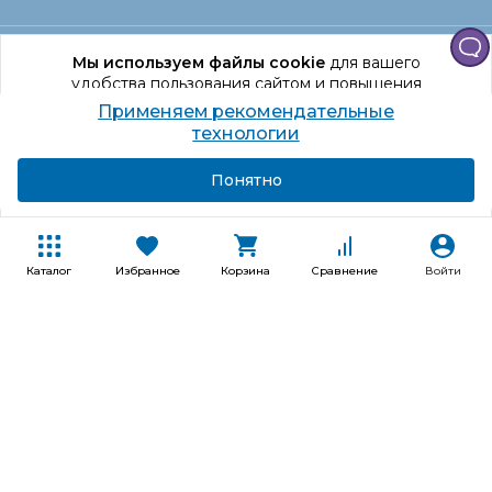
Офис Санкт‑Петербург
Мы используем файлы cookie
для вашего
удобства пользования сайтом и повышения
качества рекомендаций.
Применяем рекомендательные
Оформление заказа
Продолжая использование сайта, вы даете
технологии
согласие на обработку персональных данных
Подробнее
Я согласен
Понятно
Отдел доставки
Покупателям
Каталог
Избранное
Корзина
Сравнение
Войти