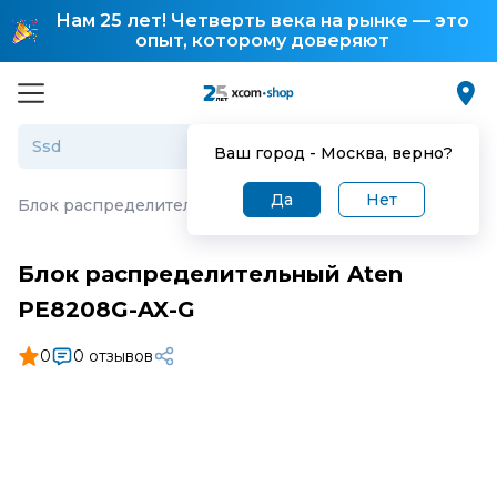
Нам 25 лет! Четверть века на рынке — это
опыт, которому доверяют
Ваш город -
Москва
, верно?
Да
Нет
Блок распределительный Aten PE8208G-AX-G
Блок распределительный Aten
PE8208G-AX-G
0
0 отзывов