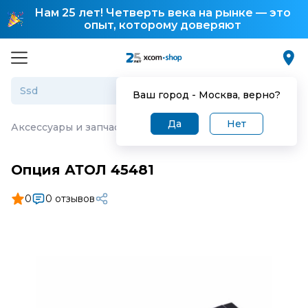
Нам 25 лет! Четверть века на рынке — это
опыт, которому доверяют
Ваш город -
Москва
, верно?
Да
Нет
Аксессуары и запчасти для торгового оборудования
·
О
Опция АТОЛ 45481
0
0 отзывов