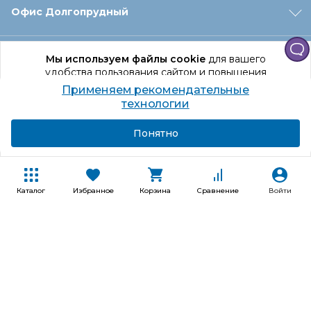
Офис Долгопрудный
Офис Санкт‑Петербург
Мы используем файлы cookie
для вашего
удобства пользования сайтом и повышения
качества рекомендаций.
Применяем рекомендательные
Оформление заказа
Продолжая использование сайта, вы даете
технологии
согласие на обработку персональных данных
Подробнее
Я согласен
Понятно
Отдел доставки
Покупателям
Каталог
Избранное
Корзина
Сравнение
Войти