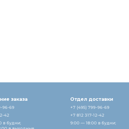
ие заказа
Отдел доставки
9-96-69
+7 (495) 799-96-69
12-42
+7 812 317-12-42
0 в будни;
9:00 — 18:00 в будни;
8:00 в выходные.