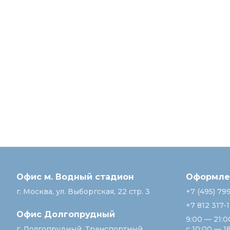
Офис м. Водный стадион
Оформлен
г. Москва, ул. Выборгская, 22 стр. 3
+7 (495) 79
+7 812 317-
Офис Долгопрудный
9:00 — 21:0
г. Долгопрудный, Транспортный
с 10:00 — 1