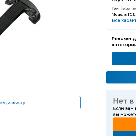
Тип:
Ремешо
Модель ТСД
Все харак
Рекоменд
категори
Нет в
пециалисту
Если вам
вы може