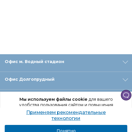
Офис м. Водный стадион
Офис Долгопрудный
Офис Санкт‑Петербург
Мы используем файлы cookie
для вашего
удобства пользования сайтом и повышения
качества рекомендаций.
Применяем рекомендательные
Оформление заказа
Продолжая использование сайта, вы даете
технологии
согласие на обработку персональных данных
Подробнее
Я согласен
Понятно