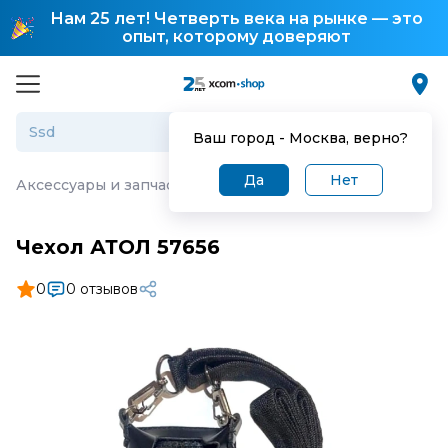
Нам 25 лет! Четверть века на рынке — это
опыт, которому доверяют
Ваш город -
Москва
, верно?
Да
Нет
Аксессуары и запчасти для торгового оборудования
·
Ч
Чехол АТОЛ 57656
0
0 отзывов