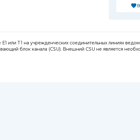
В
 Е1 или Т1 на учрежденческих соединительных линиях ведом
вающий блок канала (CSU). Внешний CSU не является необх