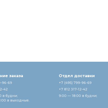
ие заказа
Отдел доставки
9-96-69
+7 (495) 799-96-69
12-42
+7 812 317-12-42
0 в будни;
9:00 — 18:00 в будни;
8:00 в выходные.