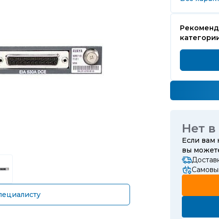
Рекоменд
категори
Нет в
Если вам
вы може
Достав
Самовы
пециалисту