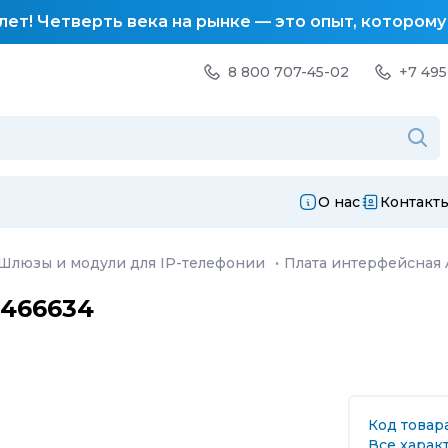
лет! Четверть века на рынке — это опыт, котором
8 800 707-45-02
+7 495
О нас
Контакт
Шлюзы и модули для IP-телефонии
·
Плата интерфейсная 
0466634
Код товара
Все харак