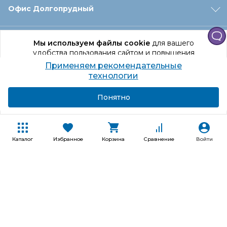
Офис Долгопрудный
Офис Санкт‑Петербург
Мы используем файлы cookie
для вашего
удобства пользования сайтом и повышения
качества рекомендаций.
Применяем рекомендательные
Оформление заказа
Продолжая использование сайта, вы даете
технологии
согласие на обработку персональных данных
Подробнее
Я согласен
Понятно
Отдел доставки
Покупателям
Каталог
Избранное
Корзина
Сравнение
Войти