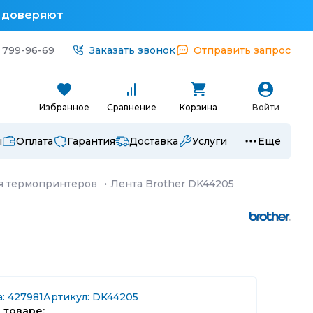
у доверяют
 799-96-69
Заказать звонок
Отправить запрос
Избранное
Сравнение
Корзина
Войти
ы
Оплата
Гарантия
Доставка
Услуги
Ещё
я термопринтеров
·
Лента Brother DK44205
: 427981
Артикул: DK44205
 товаре: