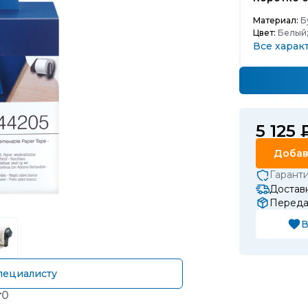
Материал:
Б
Цвет:
Белый
Все харак
5 125 
Добав
Гарант
Доставк
Передач
В
пециалисту
т
0