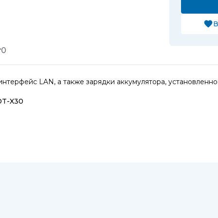
В
т
0
нтерфейс LAN, а также зарядки аккумулятора, установленно
DT-X30