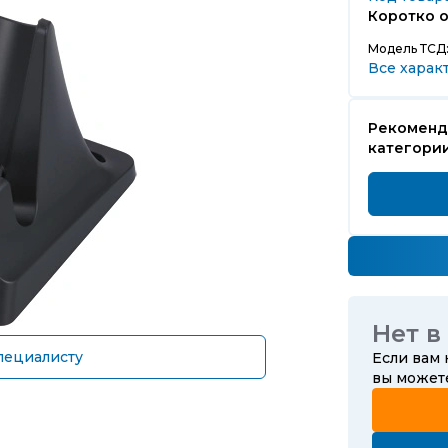
Коротко о
Модель ТСД
Все харак
Рекоменд
категори
Нет в
пециалисту
Если вам
вы може