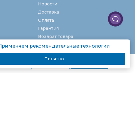
Новости
Доставка
Оплата
Гарантия
Возврат товара
Услуги
Применяем рекомендательные технологии
О компании
Понятно
комендаций.
Вакансии
Подробнее
Я согласен
Карта сайта
Партнёрская программа
Рекомендательные технологии
Согласие на обработку персональных
данных
Пользовательское соглашение
Политика в отношении обработки
персональных данных