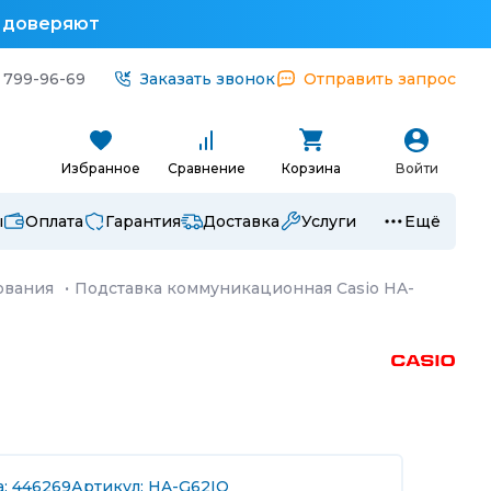
у доверяют
 799-96-69
Заказать звонок
Отправить запрос
Избранное
Сравнение
Корзина
Войти
ы
Оплата
Гарантия
Доставка
Услуги
Ещё
ования
·
Подставка коммуникационная Casio HA-
а: 446269
Артикул: HA-G62IO