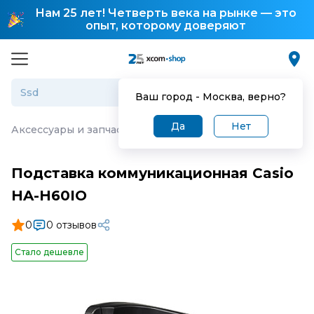
Нам 25 лет! Четверть века на рынке — это
опыт, которому доверяют
Ваш город -
Москва
, верно?
Да
Нет
Аксессуары и запчасти для торгового оборудования
·
П
Подставка коммуникационная Casio
HA-H60IO
0
0 отзывов
Стало дешевле