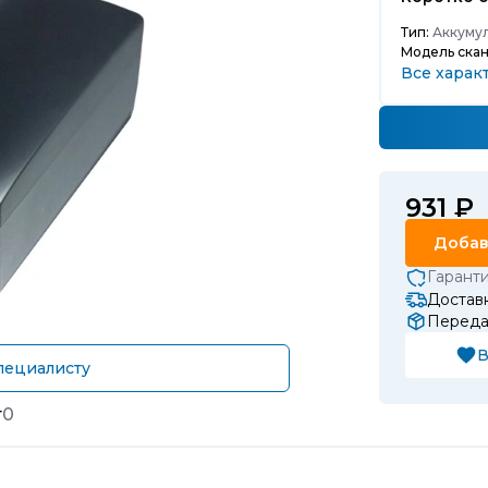
Тип:
Аккумул
Модель скан
Все харак
931 ₽
Добав
Гарант
Доставк
Передач
В
пециалисту
т
0