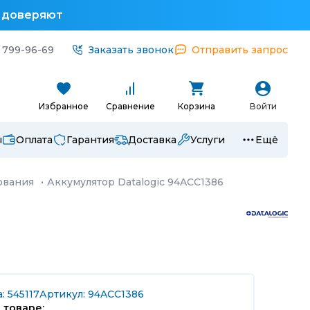
у доверяют
 799-96-69
Заказать звонок
Отправить запрос
Избранное
Сравнение
Корзина
Войти
ы
Оплата
Гарантия
Доставка
Услуги
Ещё
ования
·
Аккумулятор Datalogic 94ACC1386
: 545117
Артикул: 94ACC1386
 товаре: