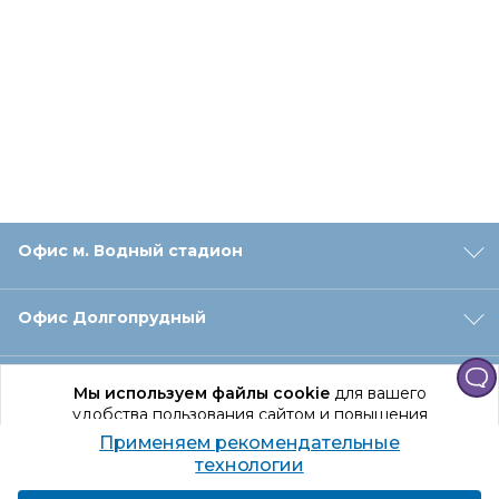
Офис м. Водный стадион
Офис Долгопрудный
Офис Санкт‑Петербург
Мы используем файлы cookie
для вашего
удобства пользования сайтом и повышения
качества рекомендаций.
Применяем рекомендательные
Оформление заказа
Продолжая использование сайта, вы даете
технологии
согласие на обработку персональных данных