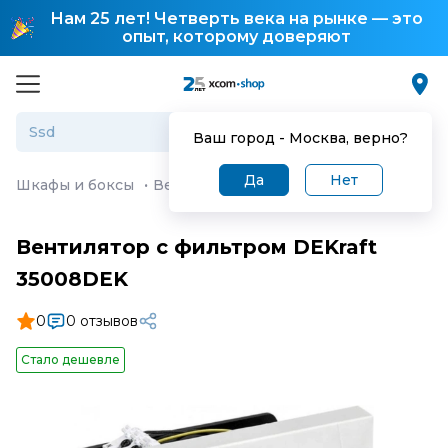
Нам 25 лет! Четверть века на рынке — это
опыт, которому доверяют
Ваш город -
Москва
, верно?
Да
Нет
Шкафы и боксы
·
Вентилятор с фильтром DEKraft 3500
Вентилятор с фильтром DEKraft
35008DEK
0
0 отзывов
Стало дешевле