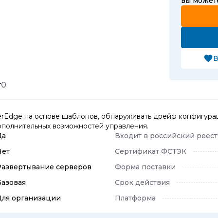
вы може
В
т
0
erEdge на основе шаблонов, обнаруживать дрейф конфигурац
дополнительных возможностей управления.
Да
Входит в российский реес
Нет
Сертификат ФСТЭК
Развертывание серверов
Форма поставки
Базовая
Срок действия
Для организации
Платформа