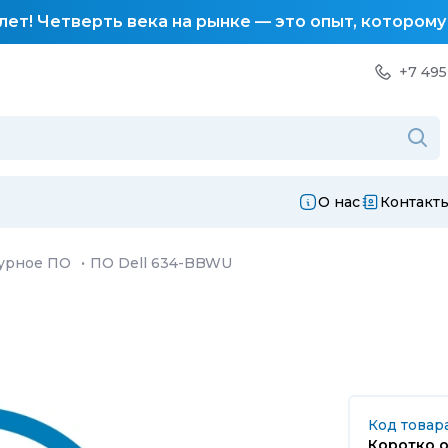
лет! Четверть века на рынке — это опыт, котором
+7 495
О нас
Контакт
урное ПО
·
ПО Dell 634-BBWU
Код товара
Коротко о