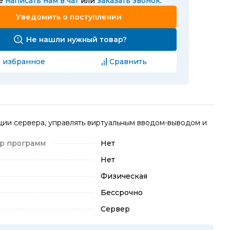
те
написать нам в чат
или
заказать звонок
.
Уведомить о поступлении
Не нашли нужный товар?
 избранное
Сравнить
ии сервера, управлять виртуальным вводом-выводом и
тр программ
Нет
Нет
Физическая
Бессрочно
Сервер