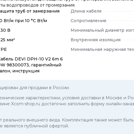
иты водопроводов от промерзания.
Защита труб от замерзания
Длина кабеля
0 Вт/м при 10 °C Вт/м
Сопротивление
230 В
Минимальный диаметр изги
.25 мм²
Внутренняя изоляция
TPE
Минимальная наружная те
Кабель DEVI DPH-10 V2 6m 6
0W 98300073, гарантийный
талон, инструкция
ирован для продажи в России.
технические характеристики, условия доставки в Москве и Ро
ине Xcom-shop.ru достаточно заполнить форму онлайн-заказ
 от реального внешнего вида. Комплектация также может бы
е является публичной офертой.