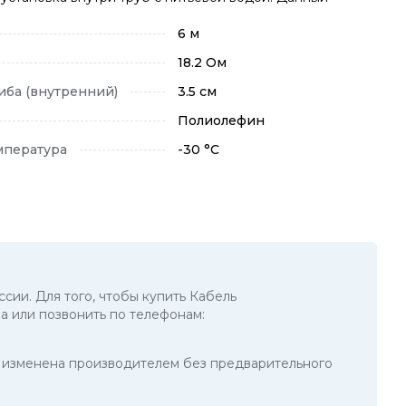
6 м
18.2 Ом
ба (внутренний)
3.5 см
Полиолефин
мпература
-30 °C
ссии. Для того, чтобы купить Кабель
а или позвонить по телефонам:
ть изменена производителем без предварительного