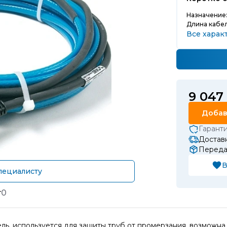
Назначение
Длина кабел
Все харак
9 047
Добав
Гарант
Доставк
Передач
В
пециалисту
т
0
, используется для защиты труб от промерзания, возможна 