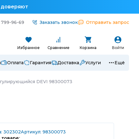
у доверяют
 799-96-69
Заказать звонок
Отправить запрос
Избранное
Сравнение
Корзина
Войти
ы
Оплата
Гарантия
Доставка
Услуги
Ещё
егулирующийся DEVI 98300073
а: 302302
Артикул: 98300073
 товаре: