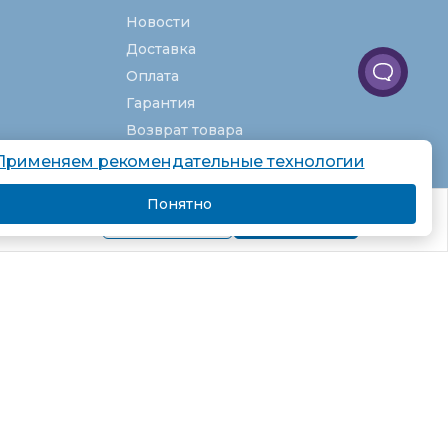
Новости
Доставка
Оплата
Гарантия
Возврат товара
Услуги
Применяем рекомендательные технологии
О компании
Понятно
комендаций.
Вакансии
Подробнее
Я согласен
Карта сайта
Партнёрская программа
Рекомендательные технологии
Согласие на обработку персональных
данных
Пользовательское соглашение
Политика в отношении обработки
персональных данных