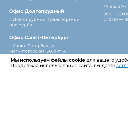
+7 812 317-
Офис Долгопрудный
9:00 — 21:0
г. Долгопрудный, Транспортный
с 10:00 — 1
проезд, 6а
Офис Санкт‑Петербург
г. Санкт‑Петербург, ул.
Магнитогорская, 30, лит. А
Мы используем файлы cookie
для вашего удоб
Продолжая использование сайта, вы даете
согл