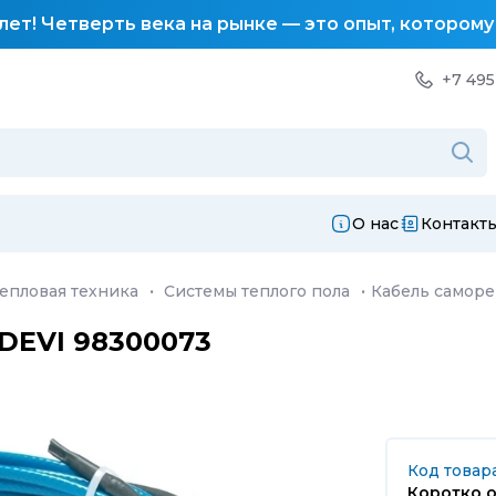
лет! Четверть века на рынке — это опыт, котором
+7 495
О нас
Контакт
епловая техника
·
Системы теплого пола
·
Кабель самор
DEVI 98300073
Код товар
Коротко о