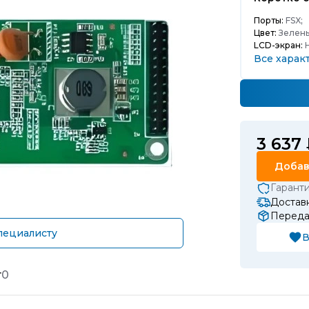
Порты:
FSX;
Цвет:
Зелены
LCD-экран:
Н
Все харак
3 637
Добав
Гарант
Доставк
Передач
пециалисту
В
т
0