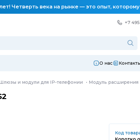
лет! Четверть века на рынке — это опыт, котором
+7 495
О нас
Контакт
Шлюзы и модули для IP-телефонии
·
Модуль расширения D
S2
Код товара
Коротко о