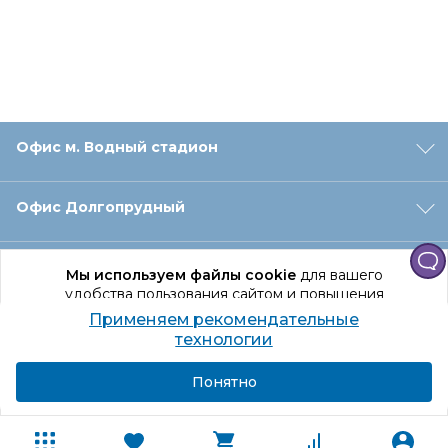
Офис м. Водный стадион
Офис Долгопрудный
Офис Санкт‑Петербург
Мы используем файлы cookie
для вашего
удобства пользования сайтом и повышения
качества рекомендаций.
Применяем рекомендательные
Оформление заказа
Продолжая использование сайта, вы даете
технологии
согласие на обработку персональных данных
Подробнее
Я согласен
Понятно
Отдел доставки
Покупателям