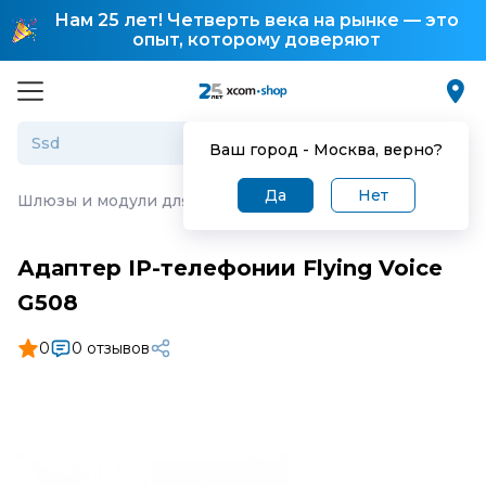
Нам 25 лет! Четверть века на рынке — это
опыт, которому доверяют
Ваш город -
Москва
, верно?
Да
Нет
Шлюзы и модули для IP-телефонии
·
Адаптер IP-телефо
Адаптер IP-телефонии Flying Voice
G508
0
0 отзывов