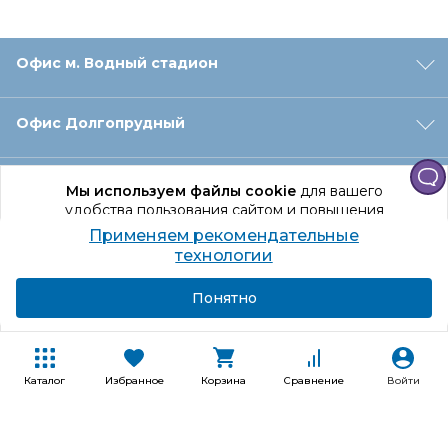
Офис м. Водный стадион
Офис Долгопрудный
Офис Санкт‑Петербург
Мы используем файлы cookie
для вашего
удобства пользования сайтом и повышения
качества рекомендаций.
Применяем рекомендательные
Оформление заказа
Продолжая использование сайта, вы даете
технологии
согласие на обработку персональных данных
Подробнее
Я согласен
Понятно
Отдел доставки
Покупателям
Каталог
Избранное
Корзина
Сравнение
Войти