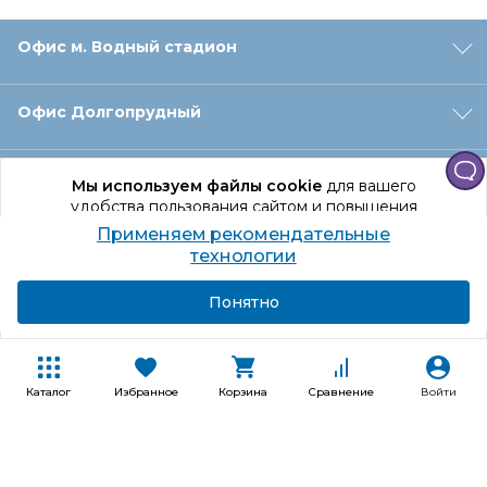
Офис м. Водный стадион
Офис Долгопрудный
Офис Санкт‑Петербург
Мы используем файлы cookie
для вашего
удобства пользования сайтом и повышения
качества рекомендаций.
Применяем рекомендательные
Оформление заказа
Продолжая использование сайта, вы даете
технологии
согласие на обработку персональных данных
Подробнее
Я согласен
Понятно
Отдел доставки
Покупателям
Каталог
Избранное
Корзина
Сравнение
Войти