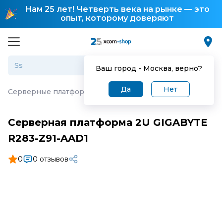
Нам 25 лет! Четверть века на рынке — это
опыт, которому доверяют
Ваш город -
Москва
, верно?
Да
Нет
Серверные платформы
·
Серверная платформа 2U GIGA
Серверная платформа 2U GIGABYTE
R283-Z91-AAD1
0
0 отзывов