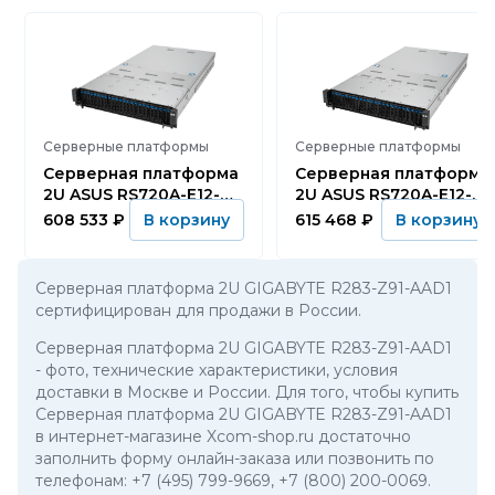
Серверные платформы
Серверные платформы
Серверная платформа
Серверная платформа
2U ASUS RS720A-E12-
2U ASUS RS720A-E12-
RS24U
RS24U
608 533
₽
615 468
₽
В корзину
В корзину
Серверная платформа 2U GIGABYTE R283-Z91-AAD1
сертифицирован для продажи в России.
Серверная платформа 2U GIGABYTE R283-Z91-AAD1
- фото, технические характеристики, условия
доставки в Москве и России. Для того, чтобы купить
Серверная платформа 2U GIGABYTE R283-Z91-AAD1
в интернет-магазине Xcom-shop.ru достаточно
заполнить форму онлайн-заказа или позвонить по
телефонам:
+7 (495) 799-9669
,
+7 (800) 200-0069
.