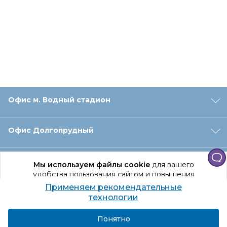
Офис м. Водный стадион
Офис Долгопрудный
Офис Санкт‑Петербург
Мы используем файлы cookie
для вашего
удобства пользования сайтом и повышения
качества рекомендаций.
Применяем рекомендательные
Оформление заказа
Продолжая использование сайта, вы даете
технологии
согласие на обработку персональных данных
Подробнее
Я согласен
Понятно
Отдел доставки