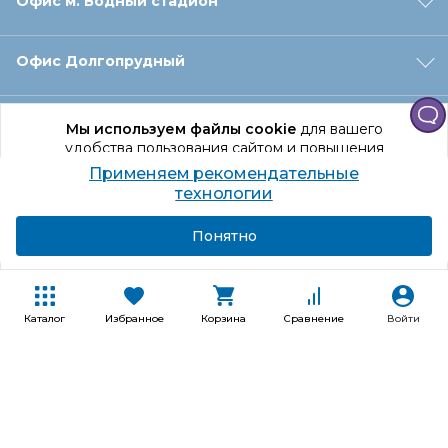
Офис м. Водный стадион
Офис Долгопрудный
Офис Санкт‑Петербург
Мы используем файлы cookie
для вашего
удобства пользования сайтом и повышения
качества рекомендаций.
Применяем рекомендательные
Оформление заказа
Продолжая использование сайта, вы даете
технологии
согласие на обработку персональных данных
Подробнее
Я согласен
Понятно
Отдел доставки
Покупателям
Каталог
Избранное
Корзина
Сравнение
Войти