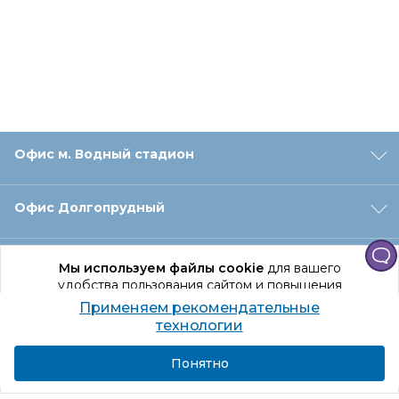
Офис м. Водный стадион
Офис Долгопрудный
Офис Санкт‑Петербург
Мы используем файлы cookie
для вашего
удобства пользования сайтом и повышения
качества рекомендаций.
Применяем рекомендательные
Оформление заказа
Продолжая использование сайта, вы даете
технологии
согласие на обработку персональных данных
Подробнее
Я согласен
Понятно
Отдел доставки