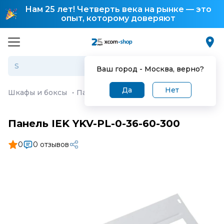
Нам 25 лет! Четверть века на рынке — это
опыт, которому доверяют
Ваш город -
Москва
, верно?
Да
Нет
Шкафы и боксы
·
Панель IEK YKV-PL-0-36-60-300
Панель IEK YKV-PL-0-36-60-300
0
0 отзывов