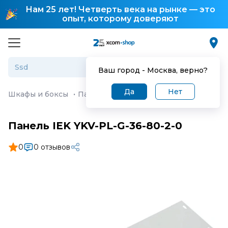
Нам 25 лет! Четверть века на рынке — это
опыт, которому доверяют
Ваш город -
Москва
, верно?
Да
Нет
Шкафы и боксы
·
Панель IEK YKV-PL-G-36-80-2-0
Панель IEK YKV-PL-G-36-80-2-0
0
0 отзывов