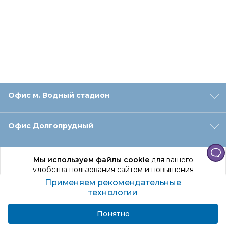
Офис м. Водный стадион
Офис Долгопрудный
Офис Санкт‑Петербург
Мы используем файлы cookie
для вашего
удобства пользования сайтом и повышения
качества рекомендаций.
Применяем рекомендательные
Оформление заказа
Продолжая использование сайта, вы даете
технологии
согласие на обработку персональных данных
Подробнее
Я согласен
Понятно
Отдел доставки