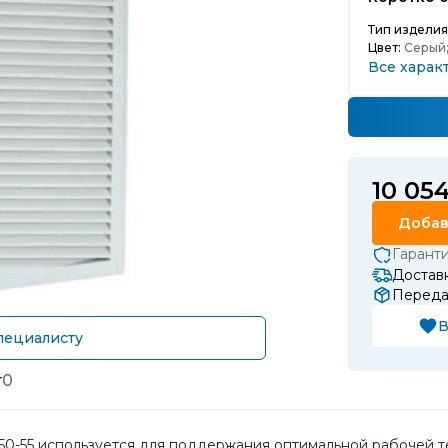
Тип изделия
Цвет:
Серый
Все харак
10 05
Добав
Гарант
Доставк
Передач
В
пециалисту
т
0
550-55 используется для поддержания оптимальной рабочей 