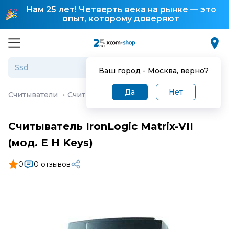
Нам 25 лет! Четверть века на рынке — это
опыт, которому доверяют
Ваш город -
Москва
, верно?
Да
Нет
Считыватели
·
Считыватель IronLogic Matrix-VII (мод. E H
Считыватель IronLogic Matrix-VII
(мод. E H Keys)
0
0 отзывов