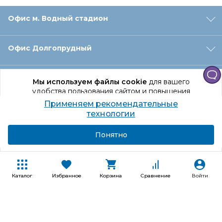
Офис м. Водный стадион
Офис Долгопрудный
Офис Санкт‑Петербург
Мы используем файлы cookie
для вашего
удобства пользования сайтом и повышения
качества рекомендаций.
Применяем рекомендательные
Оформление заказа
Продолжая использование сайта, вы даете
технологии
согласие на обработку персональных данных
Подробнее
Я согласен
Понятно
Отдел доставки
Покупателям
Каталог
Избранное
Корзина
Сравнение
Войти