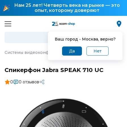
Нам 25 лет! Четверть века на рынке — это
опыт, которому доверяют
Ваш город -
Москва
, верно?
Да
Нет
Системы видеоконференцсвязи (ВКС)
·
Спикерфон Jabr
Спикерфон Jabra SPEAK 710 UC
0
0 отзывов