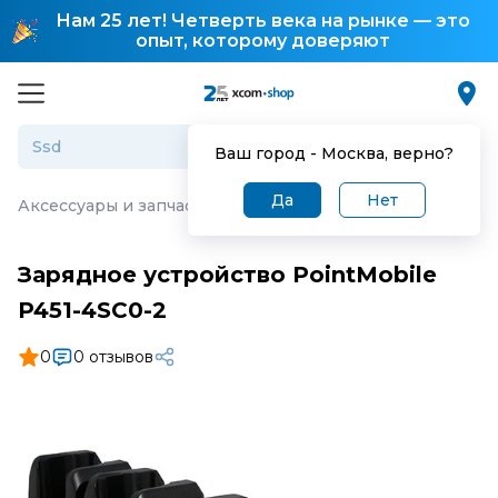
Нам 25 лет! Четверть века на рынке — это
опыт, которому доверяют
Ваш город -
Москва
, верно?
Да
Нет
Аксессуары и запчасти для торгового оборудования
·
З
Зарядное устройство PointMobile
P451-4SC0-2
0
0 отзывов