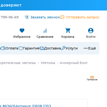
у доверяют
 799-96-69
Заказать звонок
Отправить запрос
Избранное
Сравнение
Корзина
Войти
ы
Оплата
Гарантия
Доставка
Услуги
Ещё
крепежные, метизы
·
Метизы
·
Анкерный болт
а: 863605
Артикул: PR08.2353