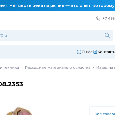
лет! Четверть века на рынке — это опыт, котором
+7 495
О нас
Контакт
и техника
·
Расходные материалы и оснастка
·
Изделия 
8.2353
Код товар