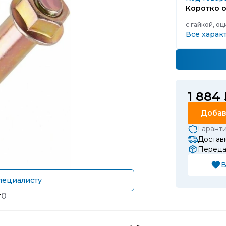
Коротко о
с гайкой, оц
Все харак
1 884
Добав
Гарант
Доставк
Передач
В
пециалисту
т
0