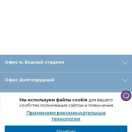
Офис м. Водный стадион
Офис Долгопрудный
Офис Санкт‑Петербург
Мы используем файлы cookie
для вашего
удобства пользования сайтом и повышения
качества рекомендаций.
Применяем рекомендательные
Оформление заказа
Продолжая использование сайта, вы даете
технологии
согласие на обработку персональных данных
Подробнее
Я согласен
Понятно