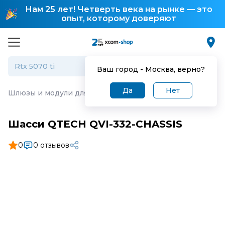
Нам 25 лет! Четверть века на рынке — это
опыт, которому доверяют
Ваш город -
Москва
, верно?
Да
Нет
Шлюзы и модули для IP-телефонии
·
Шасси QTECH QVI-
Шасси QTECH QVI-332-CHASSIS
0
0 отзывов