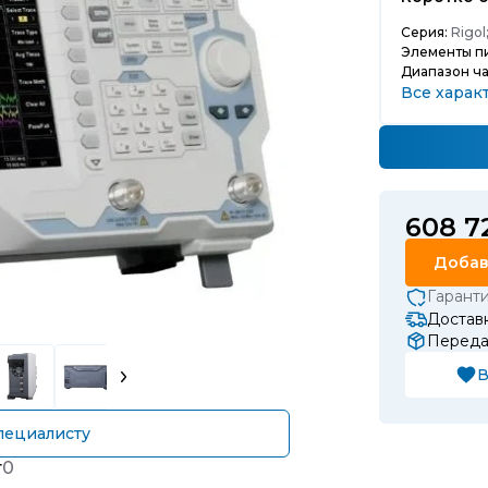
Серия:
Rigol
Элементы пи
Диапазон ча
Все харак
608 7
Добав
Гарант
Доставк
Передач
В
пециалисту
т
0