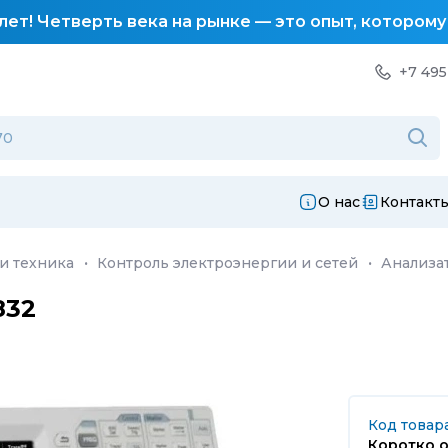
лет! Четверть века на рынке — это опыт, котором
+7 495
О нас
Контакт
и техника
·
Контроль электроэнергии и сетей
·
Анализа
832
Код товара
Коротко о