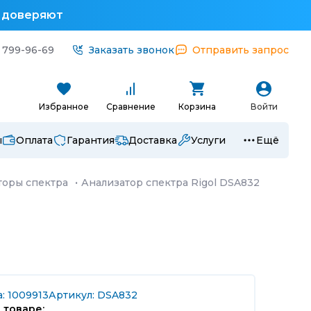
у доверяют
 799-96-69
Заказать звонок
Отправить запрос
Избранное
Сравнение
Корзина
Войти
ы
Оплата
Гарантия
Доставка
Услуги
Ещё
торы спектра
·
Анализатор спектра Rigol DSA832
: 1009913
Артикул: DSA832
 товаре: