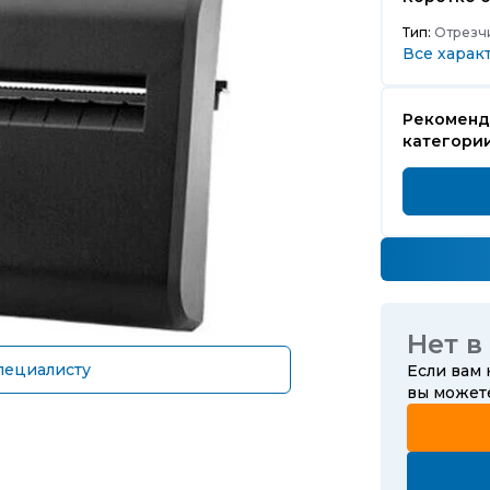
Тип:
Отрезчи
Все харак
Рекоменд
категори
Нет в
пециалисту
Если вам
вы може