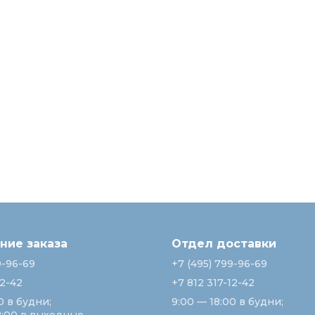
ие заказа
Отдел доставки
9-96-69
+7 (495) 799-96-69
12-42
+7 812 317-12-42
0 в будни;
9:00 — 18:00 в будни;