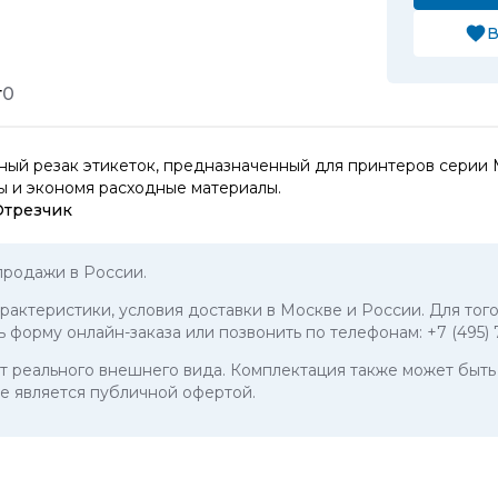
В
т
0
ый резак этикеток, предназначенный для принтеров серии 
ы и экономя расходные материалы.
Отрезчик
продажи в России.
арактеристики, условия доставки в Москве и России. Для тог
ь форму онлайн-заказа или позвонить по телефонам:
+7 (495)
 от реального внешнего вида. Комплектация также может бы
е является публичной офертой.