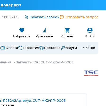
у доверяют
 799-96-69
Заказать звонок
Отправить запрос
Избранное
Сравнение
Корзина
Войти
ы
Оплата
Гарантия
Доставка
Услуги
Ещё
ования
·
Запчасть TSC CUT-MX241P-0003
: 1128242
Артикул: CUT-MX241P-0003
 товаре: