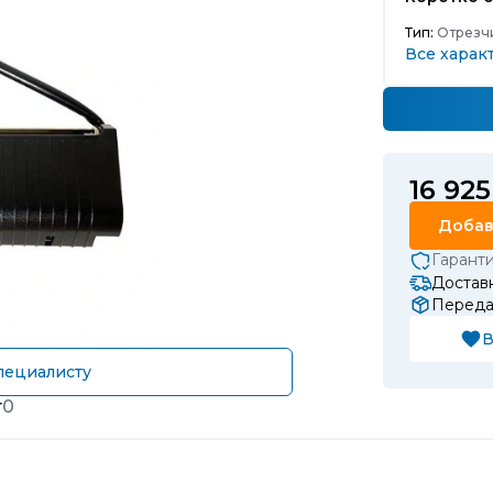
Тип:
Отрезчи
Все харак
16 925
Добав
Гарант
Доставк
Передач
В
пециалисту
т
0