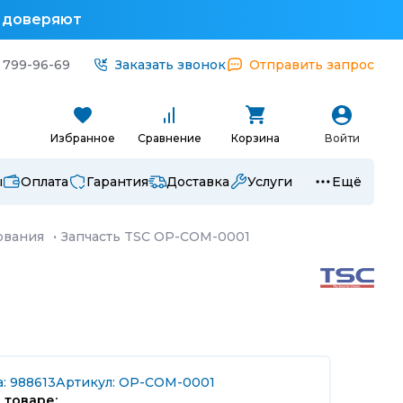
у доверяют
 799-96-69
Заказать звонок
Отправить запрос
Избранное
Сравнение
Корзина
Войти
ы
Оплата
Гарантия
Доставка
Услуги
Ещё
ования
·
Запчасть TSC OP-COM-0001
: 988613
Артикул: OP-COM-0001
 товаре: