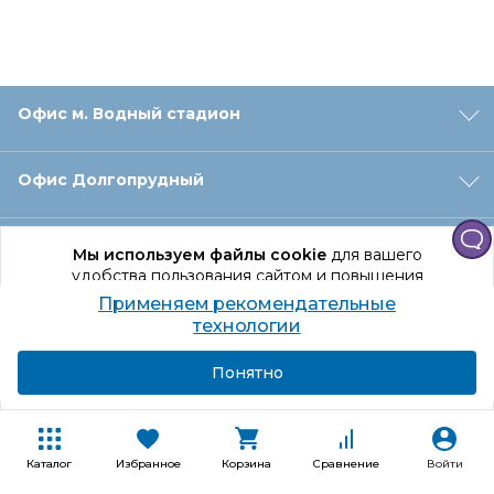
Офис м. Водный стадион
Офис Долгопрудный
Офис Санкт‑Петербург
Мы используем файлы cookie
для вашего
удобства пользования сайтом и повышения
качества рекомендаций.
Применяем рекомендательные
Оформление заказа
Продолжая использование сайта, вы даете
технологии
согласие на обработку персональных данных
Подробнее
Я согласен
Понятно
Отдел доставки
Покупателям
Каталог
Избранное
Корзина
Сравнение
Войти