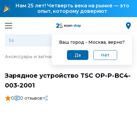
Нам 25 лет! Четверть века на рынке — это
опыт, которому доверяют
Ваш город -
Москва
, верно?
Да
Нет
Аксессуары и запчасти для торгового оборудования
·
З
Зарядное устройство TSC OP-P-BC4-
003-2001
0
0 отзывов