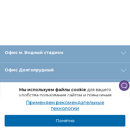
Офис м. Водный стадион
Офис Долгопрудный
Офис Санкт‑Петербург
Мы используем файлы cookie
для вашего
удобства пользования сайтом и повышения
качества рекомендаций.
Применяем рекомендательные
Оформление заказа
Продолжая использование сайта, вы даете
технологии
согласие на обработку персональных данных
Подробнее
Я согласен
Понятно
Отдел доставки