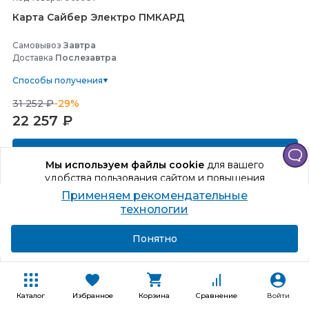
Карта Сайбер Электро ПМКАРД
Самовывоз
Завтра
Доставка
Послезавтра
Способы получения
31 252 ₽
-29%
22 257
₽
В корзину
Мы используем файлы cookie
для вашего
удобства пользования сайтом и повышения
Купить в один клик
качества рекомендаций.
Применяем рекомендательные
Продолжая использование сайта, вы даете
технологии
согласие на обработку персональных данных
Подробнее
Я согласен
Понятно
Каталог
Избранное
Корзина
Сравнение
Войти