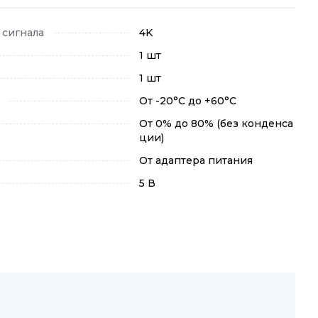
сигнала
4K
1 шт
1 шт
От -20°C до +60°C
От 0% до 80% (без конденса
ции)
От адаптера питания
5 В