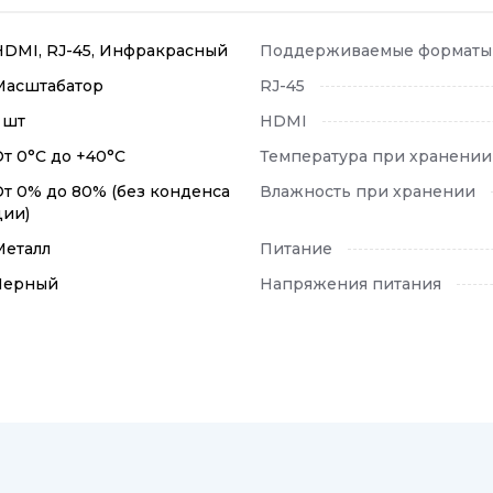
HDMI, RJ-45, Инфракрасный
Поддерживаемые форматы 
Масштабатор
RJ-45
 шт
HDMI
От 0°C до +40°C
Температура при хранении
От 0% до 80% (без конденса
Влажность при хранении
ции)
Металл
Питание
Черный
Напряжения питания