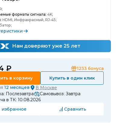
й;
емые форматы сигнала:
4K;
:
HDMI, Инфракрасный, RJ-45;
батор;
теристики
Нам доверяют уже 25 лет
4 ₽
1233
бонуса
ить в корзину
Купить в один клик
ия
12 месяцев
В
Москве
а: Послезавтра
Самовывоз: Завтра
а в ТК: 10.08.2026
 избранное
Сравнить