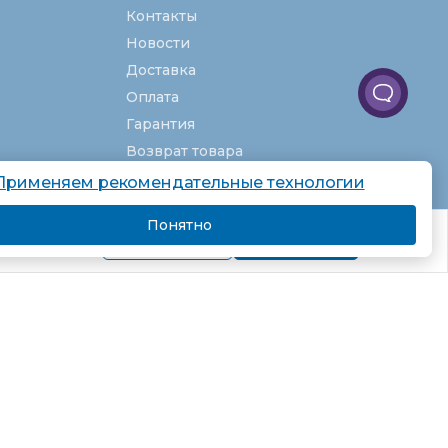
Контакты
Новости
Доставка
Оплата
Гарантия
Возврат товара
Услуги
Применяем рекомендательные технологии
О компании
Понятно
комендаций.
Вакансии
Подробнее
Я согласен
Карта сайта
Партнёрская программа
Рекомендательные технологии
Согласие на обработку персональных
данных
Пользовательское соглашение
Политика в отношении обработки
персональных данных