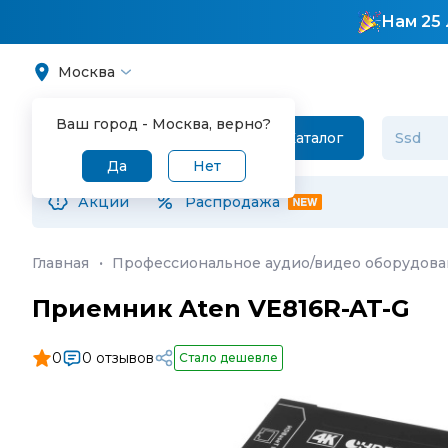
Нам 25 
Москва
Ваш город -
Москва
, верно?
Каталог
Да
Нет
Акции
Распродажа
Главная
·
Профессиональное аудио/видео оборудов
Приемник Aten VE816R-AT-G
0
0 отзывов
Стало дешевле