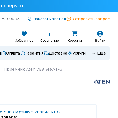
у доверяют
 799-96-69
Заказать звонок
Отправить запрос
Избранное
Сравнение
Корзина
Войти
ы
Оплата
Гарантия
Доставка
Услуги
Ещё
·
Приемник Aten VE816R-AT-G
: 761801
Артикул: VE816R-AT-G
 товаре: