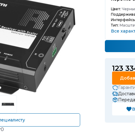
Цвет:
Черны
Поддержива
Интерфейсы
Тип:
Масшта
Все харак
123 33
Добав
Гарант
Доставк
Передач
В
пециалисту
т
0