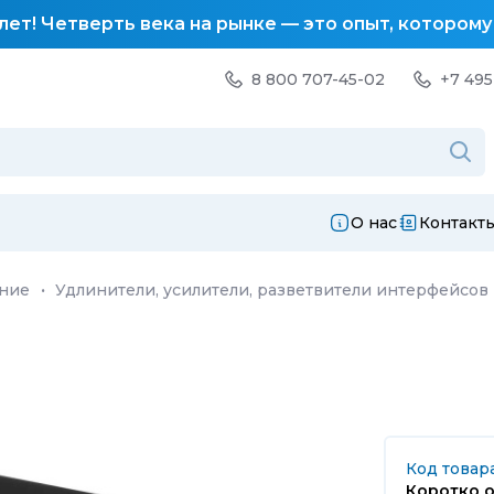
лет! Четверть века на рынке — это опыт, котором
8 800 707-45-02
+7 495
О нас
Контакт
ание
·
Удлинители, усилители, разветвители интерфейсов
Код товара
Коротко о