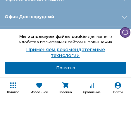
Офис Долгопрудный
Офис Санкт‑Петербург
Мы используем файлы cookie
для вашего
удобства пользования сайтом и повышения
качества рекомендаций.
Применяем рекомендательные
Оформление заказа
Продолжая использование сайта, вы даете
технологии
согласие на обработку персональных данных
Подробнее
Я согласен
Понятно
Отдел доставки
Покупателям
Каталог
Избранное
Корзина
Сравнение
Войти