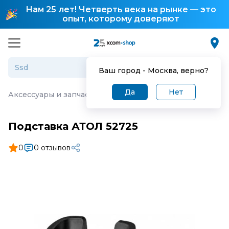
Нам 25 лет! Четверть века на рынке — это
опыт, которому доверяют
Ваш город -
Москва
, верно?
Да
Нет
Аксессуары и запчасти для торгового оборудования
·
П
Подставка АТОЛ 52725
0
0 отзывов