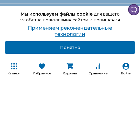
Офис Санкт‑Петербург
Мы используем файлы cookie
для вашего
удобства пользования сайтом и повышения
качества рекомендаций.
Применяем рекомендательные
Оформление заказа
Продолжая использование сайта, вы даете
технологии
согласие на обработку персональных данных
Подробнее
Я согласен
Понятно
Отдел доставки
Покупателям
Каталог
Избранное
Корзина
Сравнение
Войти