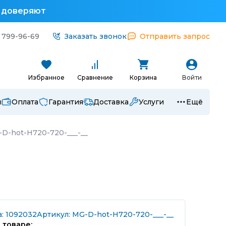
у доверяют
 799-96-69
Заказать звонок
Отправить запрос
Избранное
Сравнение
Корзина
Войти
ы
Оплата
Гарантия
Доставка
Услуги
Ещё
-D-hot-H720-720-___-__
а: 1092032
Артикул: MG-D-hot-H720-720-___-__
 товаре: