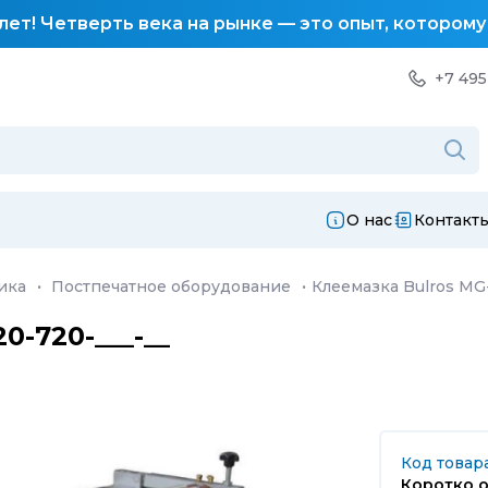
лет! Четверть века на рынке — это опыт, котором
+7 495
О нас
Контакт
ика
·
Постпечатное оборудование
·
Клеемазка Bulros MG
0-720-___-__
Код товар
Коротко о