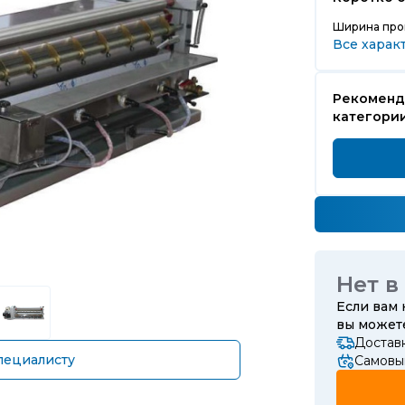
Ширина про
Все харак
Рекоменд
категории
Нет в
Если вам
вы може
Достав
пециалисту
Самовы