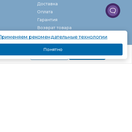
Доставка
Оплата
Гарантия
Возврат товара
Услуги
Применяем рекомендательные технологии
О компании
Понятно
комендаций.
Вакансии
Подробнее
Я согласен
Карта сайта
Партнёрская программа
Рекомендательные технологии
Согласие на обработку персональных
данных
Пользовательское соглашение
Политика в отношении обработки
персональных данных