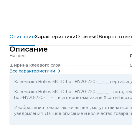
Описание
Характеристики
Отзывы
0
Вопрос-отве
Описание
Нагрев
Ширина клеевого слоя
0
Все характеристики
Клеемазка Bulros MG-D-hot-H720-720-___-__ сертифиц
Клеемазка Bulros MG-D-hot-H720-720-___-__
- фото, т
hot-H720-720-___-__ в интернет-магазине Xcom-shop.r
Изображения товара, включая цвет, могут отличаться
уведомления. Данное описание и количество товара н