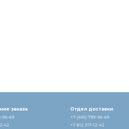
ие заказа
Отдел доставки
9-96-69
+7 (495) 799-96-69
12-42
+7 812 317-12-42