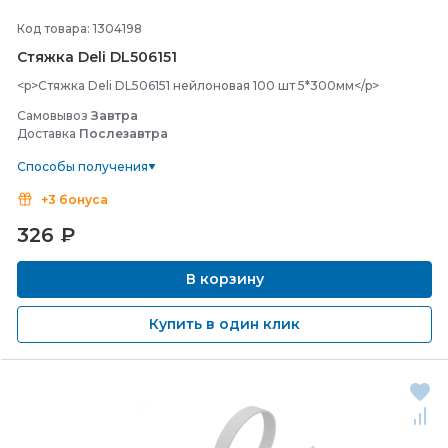
Код товара: 1304198
Стяжка Deli DL506151
<p>Стяжка Deli DL506151 нейлоновая 100 шт 5*300мм</p>
Самовывоз
Завтра
Доставка
Послезавтра
Способы получения
+3 бонуса
326
₽
В корзину
Купить в один клик