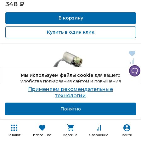
348
₽
В корзину
Купить в один клик
Мы используем файлы cookie
для вашего
удобства пользования сайтом и повышения
качества рекомендаций.
Применяем рекомендательные
Продолжая использование сайта, вы даете
технологии
согласие на обработку персональных данных
Подробнее
Я согласен
Понятно
Каталог
Избранное
Корзина
Сравнение
Войти
Код товара: 1234595