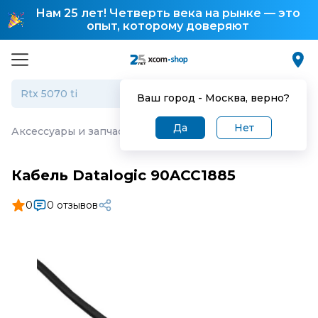
Нам 25 лет! Четверть века на рынке — это
опыт, которому доверяют
Ваш город -
Москва
, верно?
Да
Нет
Аксессуары и запчасти для торгового оборудования
·
К
Кабель Datalogic 90ACC1885
0
0 отзывов