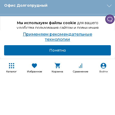
Офис Долгопрудный
Офис Санкт‑Петербург
Мы используем файлы cookie
для вашего
удобства пользования сайтом и повышения
качества рекомендаций.
Применяем рекомендательные
Оформление заказа
Продолжая использование сайта, вы даете
технологии
согласие на обработку персональных данных
Подробнее
Я согласен
Понятно
Отдел доставки
Покупателям
Каталог
Избранное
Корзина
Сравнение
Войти