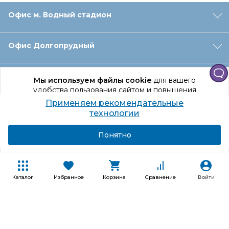
Офис м. Водный стадион
Офис Долгопрудный
Офис Санкт‑Петербург
Мы используем файлы cookie
для вашего
удобства пользования сайтом и повышения
качества рекомендаций.
Применяем рекомендательные
Оформление заказа
Продолжая использование сайта, вы даете
технологии
согласие на обработку персональных данных
Подробнее
Я согласен
Понятно
Отдел доставки
Покупателям
Каталог
Избранное
Корзина
Сравнение
Войти