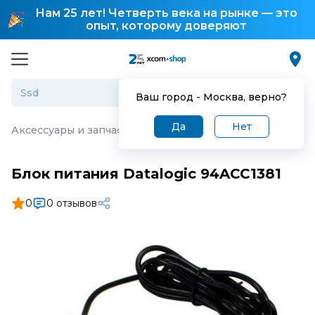
Нам 25 лет! Четверть века на рынке — это
опыт, которому доверяют
Ваш город -
Москва
, верно?
Да
Нет
Аксессуары и запчасти для торгового оборудования
·
Б
Блок питания Datalogic 94ACC1381
0
0 отзывов