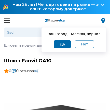
Нам 25 лет! Четверть века на рынке — это
опыт, которому доверяют
Ваш город -
Москва
, верно?
Да
Нет
Шлюзы и модули для IP-телефонии
·
Шлюз Fanvil GA10
Шлюз Fanvil GA10
0
0 отзывов