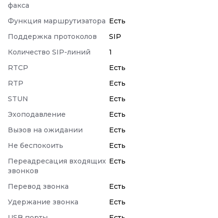
факса
Функция маршрутизатора
Есть
Поддержка протоколов
SIP
Количество SIP-линий
1
RTCP
Есть
RTP
Есть
STUN
Есть
Эхоподавление
Есть
Вызов на ожидании
Есть
Не беспокоить
Есть
Переадресация входящих
Есть
звонков
Перевод звонка
Есть
Удержание звонка
Есть
USB порты
Есть